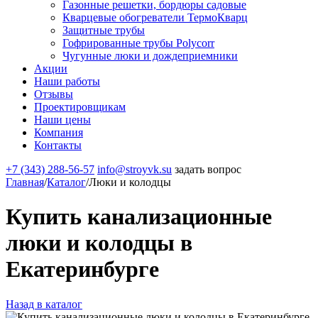
Газонные решетки, бордюры садовые
Кварцевые обогреватели ТермоКварц
Защитные трубы
Гофрированные трубы Polycorr
Чугунные люки и дождеприемники
Акции
Наши работы
Отзывы
Проектировщикам
Наши цены
Компания
Контакты
+7 (343) 288-56-57
info@stroyvk.su
задать вопрос
Главная
/
Каталог
/
Люки и колодцы
Купить канализационные
люки и колодцы в
Екатеринбурге
Назад в каталог