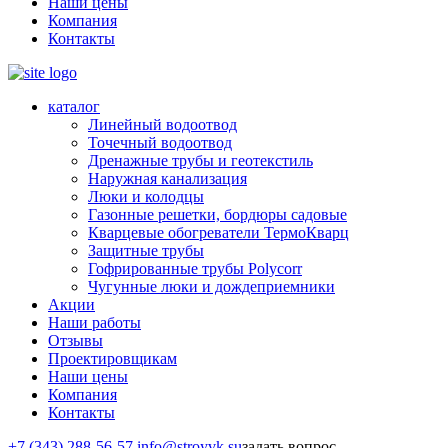
Наши цены
Компания
Контакты
каталог
Линейный водоотвод
Точечный водоотвод
Дренажные трубы и геотекстиль
Наружная канализация
Люки и колодцы
Газонные решетки, бордюры садовые
Кварцевые обогреватели ТермоКварц
Защитные трубы
Гофрированные трубы Polycorr
Чугунные люки и дождеприемники
Акции
Наши работы
Отзывы
Проектировщикам
Наши цены
Компания
Контакты
+7 (343) 288-56-57
info@stroyvk.su
задать вопрос