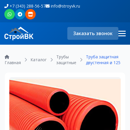
+7 (343) 288-56-57
info@stroyvk.ru
Заказать звонок
Трубы
Труба защитная
Каталог
Главная
защитные
двустенная ø 125