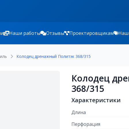
ии
Наши работы
Отзывы
Проектировщикам
Наш
тиль
Колодец дренажный Политэк 368/315
Колодец др
368/315
Характеристики
Длина
Перфорация