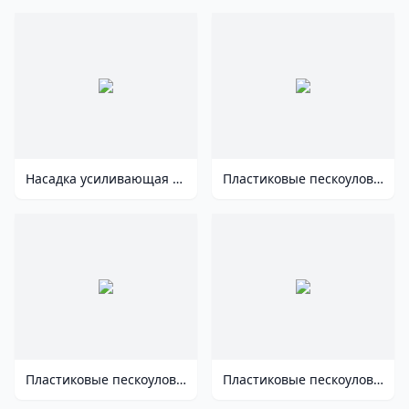
Насадка усиливающая для лотков водоотводных Gidrolica® Standart DN100, кл. C250
Пластиковые пескоуловители Gidrolica® Standart Plus DN150/200, кл. C250 арт 8284
Пластиковые пескоуловители Gidrolica® Standart DN150/200, кл. C250 арт 828
Пластиковые пескоуловители Gidrolica® Standart DN100, кл. C250 арт 808