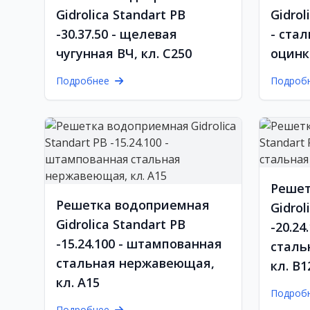
Gidrolica Standart РВ
Gidrol
-30.37.50 - щелевая
- ста
чугунная ВЧ, кл. С250
оцинк
Подробнее
Подроб
Решет
Решетка водоприемная
Gidrol
Gidrolica Standart РВ
-20.24
-15.24.100 - штампованная
сталь
стальная нержавеющая,
кл. В1
кл. А15
Подроб
Подробнее