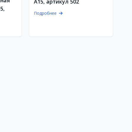
ьная
А15, артикул 502
5,
Подробнее