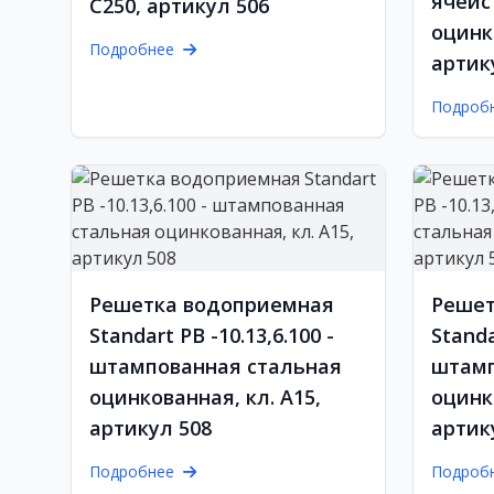
ячеис
С250, артикул 506
оцинк
Подробнее
артик
Подроб
Решетка водоприемная
Решет
Standart РВ -10.13,6.100 -
Standa
штампованная стальная
штамп
оцинкованная, кл. А15,
оцинк
артикул 508
артик
Подробнее
Подроб