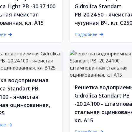
ica Light РВ -30.37.100
Gidrolica Standart
льная ячеистая
РВ-20.24.50 - ячеиста
ованная, кл. А15
чугунная ВЧ, кл. С25
нее
Подробнее
ка водоприемная
Решетка водоприем
ica Standart РВ
Gidrolica Standart РВ
.100 - ячеистая
-20.24.100 - штампов
ная оцинкованная,
стальная оцинкован
25
кл. А15
нее
Подробнее